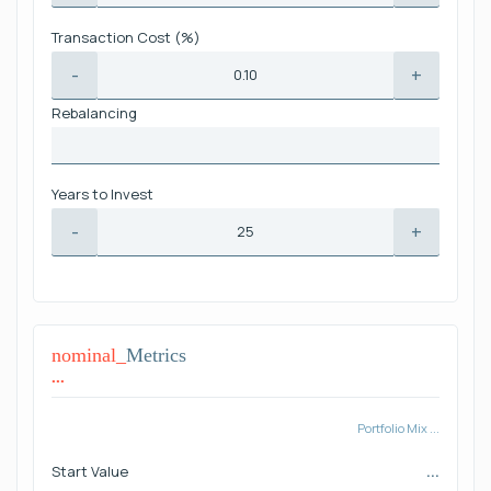
Transaction Cost (%)
-
+
Rebalancing
Years to Invest
-
+
nominal_
Metrics
...
Portfolio Mix ...
Start Value
...